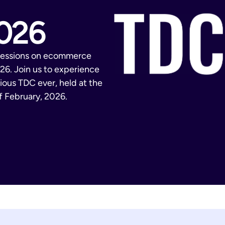
026
 sessions on ecommerce
026. Join us to experience
tious TDC ever, held at the
f February, 2026.